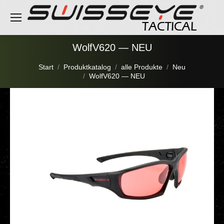
WolfV620 — NEU
Sie befinden sich hier:
Start
Produktkatalog
alle Produkte
Neu
WolfV620 — NEU