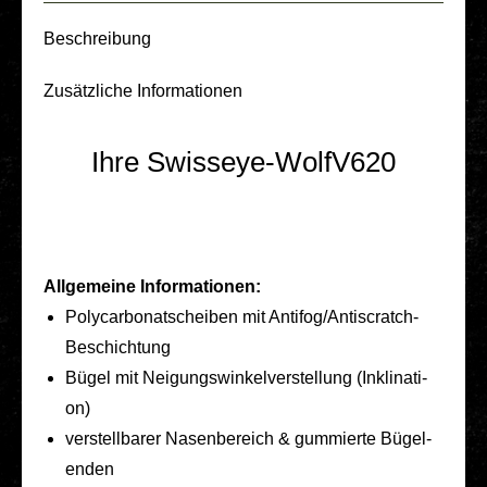
Beschrei­bung
Zusätz­li­che Infor­ma­tio­nen
Ihre Swisseye-WolfV620
All­ge­mei­ne Infor­ma­tio­nen:
Poly­car­bo­nat­schei­ben mit Anti­­fo­­g/An­­tis­­cratch-
Beschich­­tung
Bügel mit Nei­gungs­win­kel­ver­stel­lung (Inkli­na­ti­
on)
ver­stell­ba­rer Nasen­be­reich & gum­mier­te Bügel­
en­den