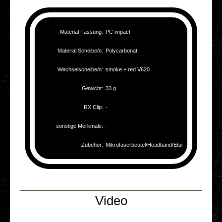
Mate­ri­al Fassung:
PC impact
Mate­ri­al Scheibe/n:
Poly­car­bo­nat
Wechselscheibe/n:
smoke + red V620
Gewicht:
33 g
RX Clip:
-
sons­ti­ge Merk­ma­le:
-
Zubehör:
Mikrofaserbeutel/Headband/Etui
Video