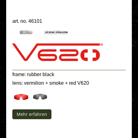
art. no. 46101
frame: rubber black
lens: ver­mi­li­on + smoke + red V620
Mehr erfah­ren