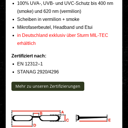
100% UVA‑, UVB- und UVC-Schutz bis 400 nm
(smoke) und 620 nm (ver­mi­li­on)
Schei­ben in ver­mi­li­on + smoke
Mikro­fa­ser­beu­tel, Head­band und Etui
in Deutsch­land exklu­siv über Sturm MIL-TEC
erhält­lich
Zer­ti­fi­ziert nach:
EN 12312–1
STANAG 2920/4296
Mehr zu unseren Zer­ti­fi­zie­run­gen