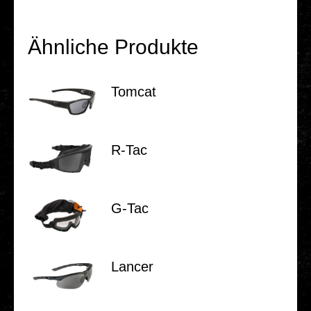
Ähnliche Produkte
Tomcat
R‑Tac
G‑Tac
Lancer