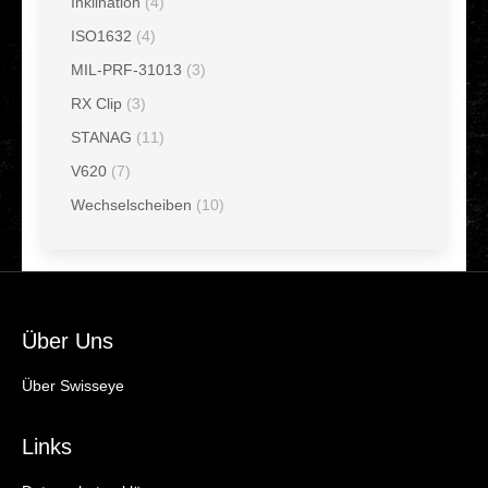
Inklination
(4)
ISO1632
(4)
MIL-PRF-31013
(3)
RX Clip
(3)
STANAG
(11)
V620
(7)
Wechselscheiben
(10)
Über Uns
Über Swisseye
Links