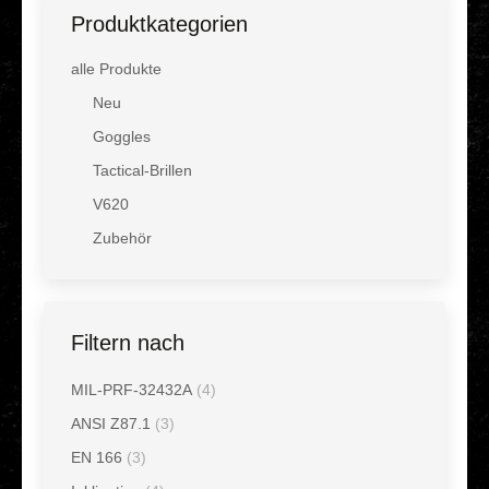
Produktkategorien
alle Produkte
Neu
Goggles
Tactical-Brillen
V620
Zubehör
Filtern nach
MIL-PRF-32432A
(4)
ANSI Z87.1
(3)
EN 166
(3)