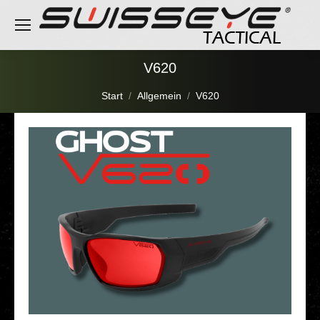
V620
Sie befinden sich hier:
Start
Allgemein
V620