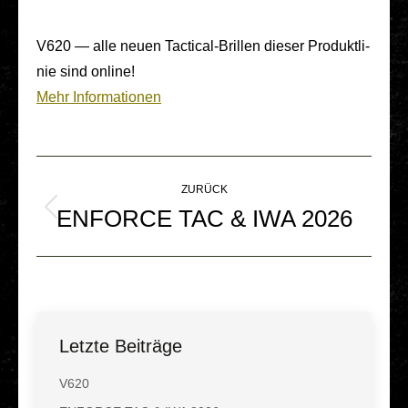
V620 — alle neuen Tac­ti­cal-Brillen dieser Pro­dukt­li­
nie sind online!
Mehr Infor­ma­tio­nen
Kommentarnavigation
ZURÜCK
ENFORCE TAC & IWA 2026
Vorheriger
Beitrag:
Letzte Beiträge
V620